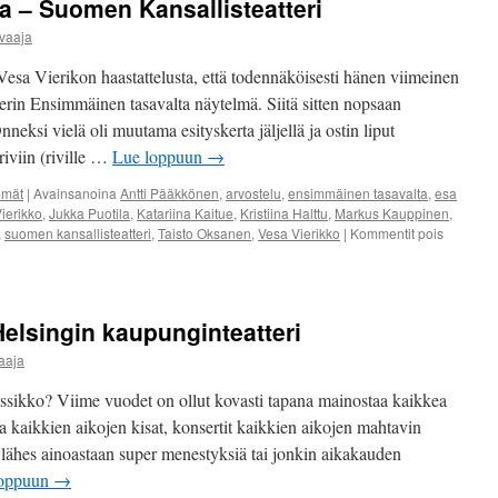
 – Suomen Kansallisteatteri
vaaja
esa Vierikon haastattelusta, että todennäköisesti hänen viimeinen
tterin Ensimmäinen tasavalta näytelmä. Siitä sitten nopsaan
neksi vielä oli muutama esityskerta jäljellä ja ostin liput
iviin (riville …
Lue loppuun
→
mmät
|
Avainsanoina
Antti Pääkkönen
,
arvostelu
,
ensimmäinen tasavalta
,
esa
ierikko
,
Jukka Puotila
,
Katariina Kaitue
,
Kristiina Halttu
,
Markus Kauppinen
,
,
suomen kansallisteatteri
,
Taisto Oksanen
,
Vesa Vierikko
|
Kommentit pois
Helsingin kaupunginteatteri
aaja
sikko? Viime vuodet on ollut kovasti tapana mainostaa kaikkea
na kaikkien aikojen kisat, konsertit kaikkien aikojen mahtavin
än lähes ainoastaan super menestyksiä tai jonkin aikakauden
loppuun
→