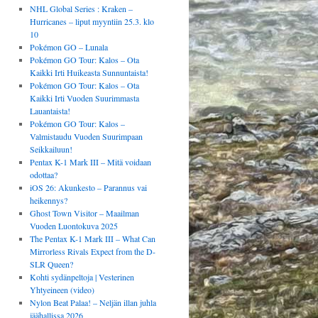
NHL Global Series : Kraken –
Hurricanes – liput myyntiin 25.3. klo
10
Pokémon GO – Lunala
Pokémon GO Tour: Kalos – Ota
Kaikki Irti Huikeasta Sunnuntaista!
Pokémon GO Tour: Kalos – Ota
Kaikki Irti Vuoden Suurimmasta
Lauantaista!
Pokémon GO Tour: Kalos –
Valmistaudu Vuoden Suurimpaan
Seikkailuun!
Pentax K-1 Mark III – Mitä voidaan
odottaa?
iOS 26: Akunkesto – Parannus vai
heikennys?
Ghost Town Visitor – Maailman
Vuoden Luontokuva 2025
The Pentax K-1 Mark III – What Can
Mirrorless Rivals Expect from the D-
SLR Queen?
Kohti sydänpeltoja | Vesterinen
Yhtyeineen (video)
Nylon Beat Palaa! – Neljän illan juhla
jäähallissa 2026