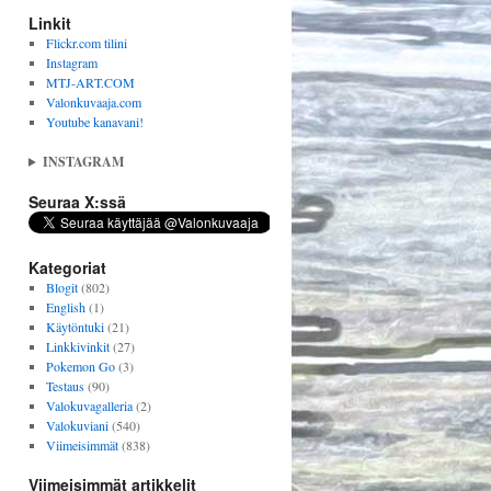
Linkit
Flickr.com tilini
Instagram
MTJ-ART.COM
Valonkuvaaja.com
Youtube kanavani!
INSTAGRAM
Seuraa X:ssä
Kategoriat
Blogit
(802)
English
(1)
Käytöntuki
(21)
Linkkivinkit
(27)
Pokemon Go
(3)
Testaus
(90)
Valokuvagalleria
(2)
Valokuviani
(540)
Viimeisimmät
(838)
Viimeisimmät artikkelit