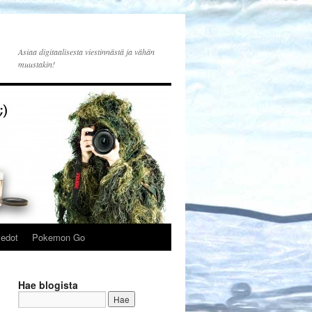
Asiaa digitaalisesta viestinnästä ja vähän
muustakin!
iedot
Pokemon Go
Hae blogista