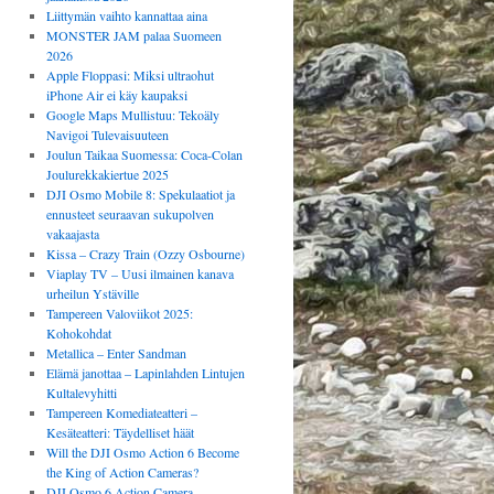
Liittymän vaihto kannattaa aina
MONSTER JAM palaa Suomeen
2026
Apple Floppasi: Miksi ultraohut
iPhone Air ei käy kaupaksi
Google Maps Mullistuu: Tekoäly
Navigoi Tulevaisuuteen
Joulun Taikaa Suomessa: Coca-Colan
Joulurekkakiertue 2025
DJI Osmo Mobile 8: Spekulaatiot ja
ennusteet seuraavan sukupolven
vakaajasta
Kissa – Crazy Train (Ozzy Osbourne)
Viaplay TV – Uusi ilmainen kanava
urheilun Ystäville
Tampereen Valoviikot 2025:
Kohokohdat
Metallica – Enter Sandman
Elämä janottaa – Lapinlahden Lintujen
Kultalevyhitti
Tampereen Komediateatteri –
Kesäteatteri: Täydelliset häät
Will the DJI Osmo Action 6 Become
the King of Action Cameras?
DJI Osmo 6 Action Camera