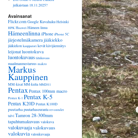
julkaistaan 18.11.2025?
Avainsanat
Flickr.com
Google Kuvahaku
Helsinki
Huawei
Hämeen linna
HPK
Hämeenlinna
iPhone
iPhone 5C
järjestelmäkamera
jääkiekko
jääkiekon
kevät
kävijäennätys
kauppatori
luontokuva
leijonat
luontokuvaus
lähikuvaus
maailmanmestaruus
makro
Markus
Kauppinen
MM-kisat
MM-kulta
MM2011
Pentax
Pentax 100mm macro
Pentax K-5
Pentax K-1
Pentax K20D
Pentax K100D
puutarha
puutarhaseuranta
revontulet
Tamron 28-300mm
talvi
tapahtumakuvaus
valokuva
valokuvaaja
valokuvaus
valokuvia
valonkuvaaja