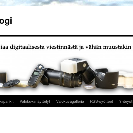
ogi
vapankit
Valokuvanäyttelyt
Valokuvagalleria
RSS-syötteet
Yhteyst