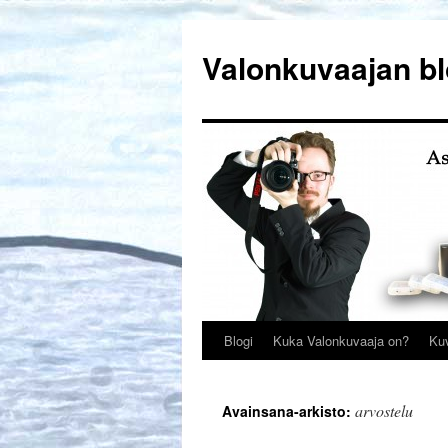
Siirry
sisältöön
Valonkuvaajan bl
Blogi
Kuka Valonkuvaaja on?
Ku
arvostelu
Avainsana-arkisto: