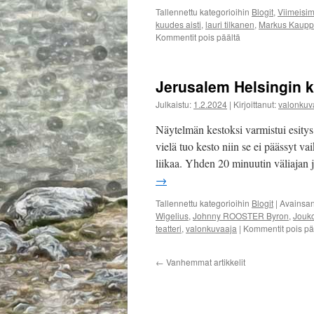
Tallennettu kategorioihin
Blogit
,
Viimeisi
kuudes aisti
,
lauri tilkanen
,
Markus Kaupp
artikkelissa
Kommentit pois päältä
2:22
A
Ghost
Jerusalem Helsingin k
Story
–
Julkaistu:
1.2.2024
|
Kirjoittanut:
valonkuv
Helsingin
kaupunginteatteri
Näytelmän kestoksi varmistui esitys 
vielä tuo kesto niin se ei päässyt v
liikaa. Yhden 20 minuutin väliajan
→
Tallennettu kategorioihin
Blogit
|
Avainsa
Wigelius
,
Johnny ROOSTER Byron
,
Jouko
teatteri
,
valonkuvaaja
|
Kommentit pois pä
←
Vanhemmat artikkelit