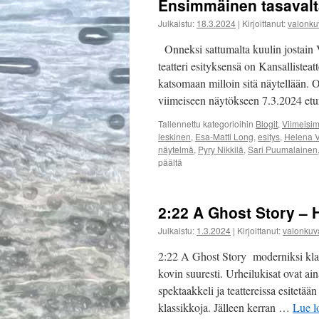
Ensimmäinen tasavalta
Julkaistu:
18.3.2024
|
Kirjoittanut:
valonku
Onneksi sattumalta kuulin jostain V
teatteri esityksensä on Kansallistea
katsomaan milloin sitä näytellään. On
viimeiseen näytökseen 7.3.2024 etur
Tallennettu kategorioihin
Blogit
,
Viimeisi
leskinen
,
Esa-Matti Long
,
esitys
,
Helena V
näytelmä
,
Pyry Nikkilä
,
Sari Puumalainen
artikkelissa
päältä
Ensimmäinen
tasavalta
–
2:22 A Ghost Story – 
Suomen
Kansallisteatteri
Julkaistu:
1.3.2024
|
Kirjoittanut:
valonkuv
2:22 A Ghost Story moderniksi klas
kovin suuresti. Urheilukisat ovat ai
spektaakkeli ja teattereissa esitetä
klassikkoja. Jälleen kerran …
Lue 