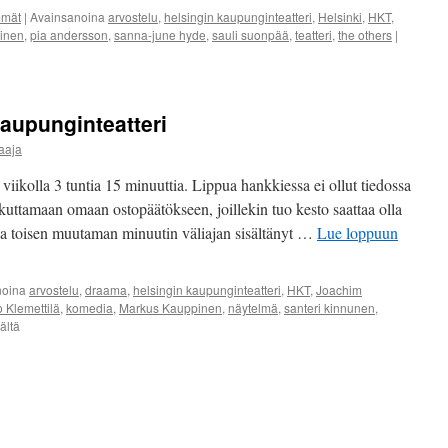
mmät
|
Avainsanoina
arvostelu
,
helsingin kaupunginteatteri
,
Helsinki
,
HKT
,
inen
,
pia andersson
,
sanna-june hyde
,
sauli suonpää
,
teatteri
,
the others
|
aupunginteatteri
aaja
viikolla 3 tuntia 15 minuuttia. Lippua hankkiessa ei ollut tiedossa
aikuttamaan omaan ostopäätökseen, joillekin tuo kesto saattaa olla
 ja toisen muutaman minuutin väliajan sisältänyt …
Lue loppuun
noina
arvostelu
,
draama
,
helsingin kaupunginteatteri
,
HKT
,
Joachim
 Klemettilä
,
komedia
,
Markus Kauppinen
,
näytelmä
,
santeri kinnunen
,
artikkelissa
ältä
Jerusalem
Helsingin
kaupunginteatteri