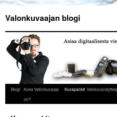
Siirry
sisältöön
Valonkuvaajan blogi
Blogi
Kuka Valonkuvaaja
Kuvapankit
Valokuvanäyttely
on?