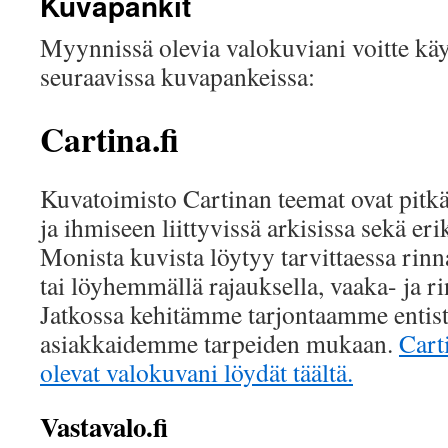
Kuvapankit
Myynnissä olevia valokuviani voitte kä
seuraavissa kuvapankeissa:
Cartina.fi
Kuvatoimisto Cartinan teemat ovat pitkä
ja ihmiseen liittyvissä arkisissa sekä eri
Monista kuvista löytyy tarvittaessa rin
tai löyhemmällä rajauksella, vaaka- ja r
Jatkossa kehitämme tarjontaamme enti
asiakkaidemme tarpeiden mukaan.
Cart
olevat valokuvani löydät täältä.
Vastavalo.fi