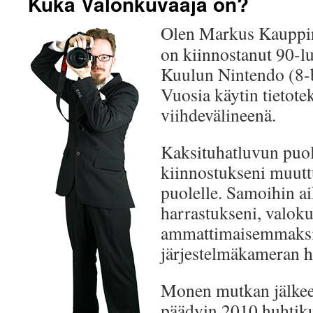
Kuka Valonkuvaaja on?
Olen Markus Kauppine
on kiinnostanut 90-lu
Kuulun Nintendo (8-b
Vuosia käytin tietote
viihdevälineenä.
Kaksituhatluvun puoli
kiinnostukseni muut
puolelle. Samoihin ai
harrastukseni, valok
ammattimaisemmaksi
järjestelmäkameran 
Monen mutkan jälkeen
päädyin 2010 huhtik