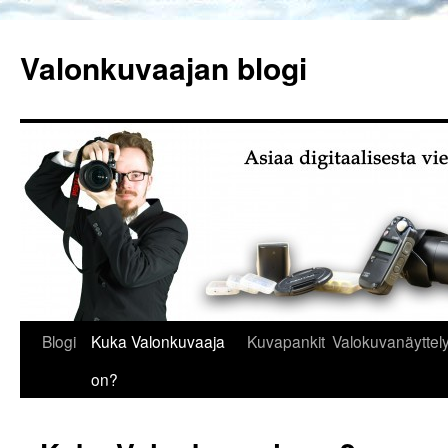
Siirry
sisältöön
Valonkuvaajan blogi
Blogi
Kuka Valonkuvaaja
Kuvapankit
Valokuvanäyttely
on?