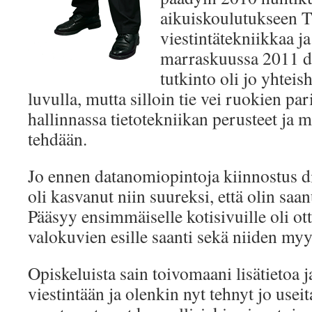
aikuiskoulutukseen Ti
viestintätekniikkaa j
marraskuussa 2011 d
tutkinto oli jo yhtei
luvulla, mutta silloin tie vei ruokien par
hallinnassa tietotekniikan perusteet ja m
tehdään.
Jo ennen datanomiopintoja kiinnostus di
oli kasvanut niin suureksi, että olin saan
Pääsyy ensimmäiselle kotisivuille oli ott
valokuvien esille saanti sekä niiden myyn
Opiskeluista sain toivomaani lisätietoa ja
viestintään ja olenkin nyt tehnyt jo useit