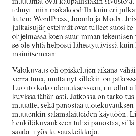
muutamat ovat kaupallisiakin sivustoja.
tehnyt niin raakakoodilla kuin eri julkai
kuten: WordPress, Joomla ja Modx. Jo
julkaisujärjestelmät ovat tulleet suosike
ohjelmassa koen suurimman tekemisen 
se ole yhtä helposti lähestyttävissä kui
mainitsemaani.
Valokuvaus oli opiskelujen aikana vähä
verrattuna, mutta nyt sillekin on jatko
Luonto koko olemuksessaan, on ollut ai
kuvissa tähän asti. Jatkossa on tarkoitus
muualle, sekä panostaa tuotekuvauksen sa
muutenkin salamalaitteiden käyttöön. L
henkilökuvaukseen tulisi panostaa, sillä s
saada myös kuvauskeikkoja.