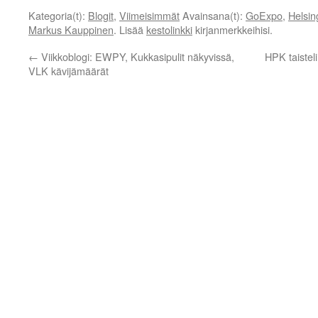
Kategoria(t):
Blogit
,
Viimeisimmät
Avainsana(t):
GoExpo
,
Helsi
Markus Kauppinen
. Lisää
kestolinkki
kirjanmerkkeihisi.
←
Viikkoblogi: EWPY, Kukkasipulit näkyvissä,
HPK taisteli
VLK kävijämäärät