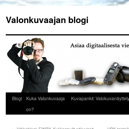
Siirry
sisältöön
Valonkuvaajan blogi
Blogi
Kuka Valonkuvaaja
Kuvapankit
Valokuvanäyttely
on?
←
Viikkoblogi: EWPY, Kukkasipulit näkyvissä,
HPK taisteli