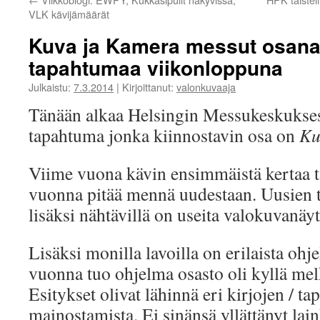
VLK kävijämäärät
Kuva ja Kamera messut osan
tapahtumaa viikonloppuna
Julkaistu:
7.3.2014
|
Kirjoittanut:
valonkuvaaja
Tänään alkaa Helsingin Messukeskuks
tapahtuma jonka kiinnostavin osa on
Ku
Viime vuona kävin ensimmäistä kertaa t
vuonna pitää mennä uudestaan. Uusien tu
lisäksi nähtävillä on useita valokuvanäytt
Lisäksi monilla lavoilla on erilaista oh
vuonna tuo ohjelma osasto oli kyllä me
Esitykset olivat lähinnä eri kirjojen / t
mainostamista. Ei sinänsä yllättänyt lai