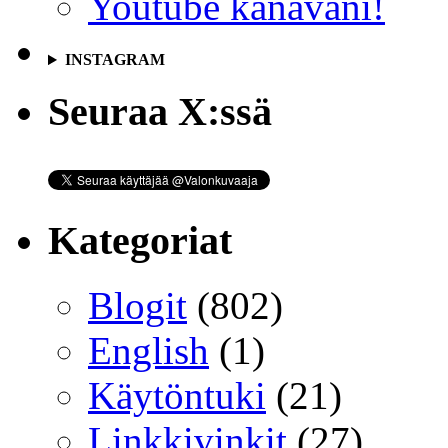
Youtube kanavani!
INSTAGRAM
Seuraa X:ssä
Kategoriat
Blogit
(802)
English
(1)
Käytöntuki
(21)
Linkkivinkit
(27)