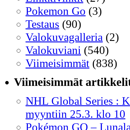
Pokemon Go
(3)
Testaus
(90)
Valokuvagalleria
(2)
Valokuviani
(540)
Viimeisimmät
(838)
Viimeisimmät artikkeli
NHL Global Series : K
myyntiin 25.3. klo 10
Pokémon GO – Lunal