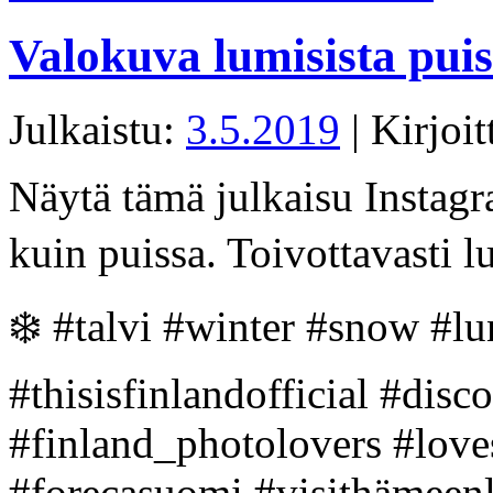
Valokuva lumisista puis
Julkaistu:
3.5.2019
|
Kirjoit
Näytä tämä julkaisu Instagr
kuin puissa. Toivottavasti l
❄️ #talvi #winter #snow #l
#thisisfinlandofficial #disc
#finland_photolovers #love
#forecasuomi #visithämeen