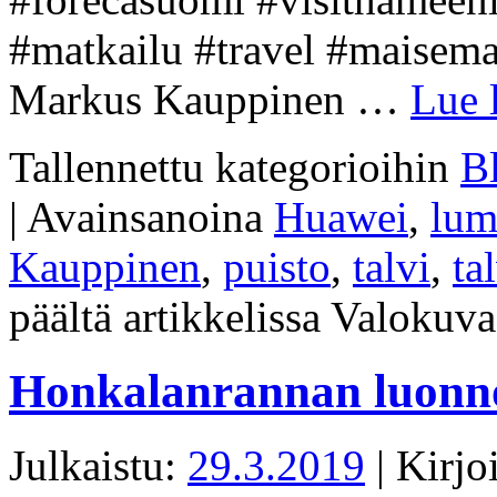
#matkailu #travel #maisem
Markus Kauppinen …
Lue 
Tallennettu kategorioihin
Bl
|
Avainsanoina
Huawei
,
lum
Kauppinen
,
puisto
,
talvi
,
ta
päältä
artikkelissa Valokuva
Honkalanrannan luonno
Julkaistu:
29.3.2019
|
Kirjoi