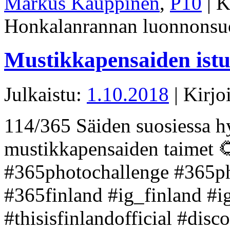
Markus Kauppinen
,
P10
|
K
Honkalanrannan luonnonsuo
Mustikkapensaiden ist
Julkaistu:
1.10.2018
|
Kirjoi
114/365 Säiden suosiessa hy
mustikkapensaiden taimet 
#365photochallenge #365ph
#365finland #ig_finland #
#thisisfinlandofficial #disc