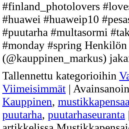
#finland_photolovers #lov
#huawei #huaweip10 #pesas
#puutarha #multasormi #ta
#monday #spring Henkilön
(@kauppinen_markus) jaka
Tallennettu kategorioihin
Va
Viimeisimmät
|
Avainsanoi
Kauppinen
,
mustikkapensaa
puutarha
,
puutarhaseuranta
artikkelissa Mustikkapensa