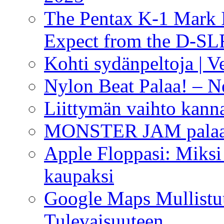
The Pentax K-1 Mark I
Expect from the D-S
Kohti sydänpeltoja | V
Nylon Beat Palaa! – Ne
Liittymän vaihto kanna
MONSTER JAM palaa
Apple Floppasi: Miksi 
kaupaksi
Google Maps Mullistu
Tulevaisuuteen