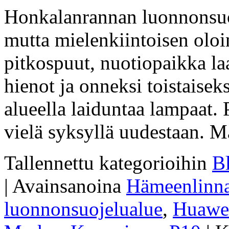
Honkalanrannan luonnonsuo
mutta mielenkiintoisen oloi
pitkospuut, nuotiopaikka la
hienot ja onneksi toistaiseks
alueella laiduntaa lampaat. P
vielä syksyllä uudestaan. 
Tallennettu kategorioihin
Bl
|
Avainsanoina
Hämeenlinn
luonnonsuojelualue
,
Huawe