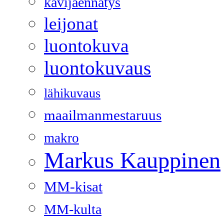
kävijäennätys
leijonat
luontokuva
luontokuvaus
lähikuvaus
maailmanmestaruus
makro
Markus Kauppinen
MM-kisat
MM-kulta