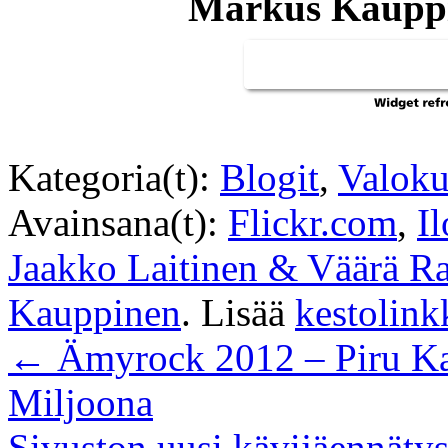
Markus Kauppi
Kategoria(t):
Blogit
,
Valoku
Avainsana(t):
Flickr.com
,
I
Jaakko Laitinen & Väärä R
Kauppinen
. Lisää
kestolink
←
Ämyrock 2012 – Piru Kan
Miljoona
Sivuston uusi kävijäennäty