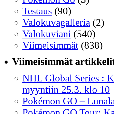
Testaus
(90)
Valokuvagalleria
(2)
Valokuviani
(540)
Viimeisimmät
(838)
Viimeisimmät artikkeli
NHL Global Series : K
myyntiin 25.3. klo 10
Pokémon GO – Lunal
Pokémon GO Tour: Kalo