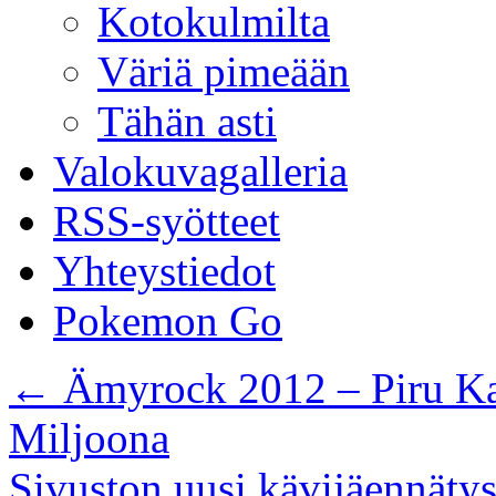
Kotokulmilta
Väriä pimeään
Tähän asti
Valokuvagalleria
RSS-syötteet
Yhteystiedot
Pokemon Go
←
Ämyrock 2012 – Piru Kan
Miljoona
Sivuston uusi kävijäennäty