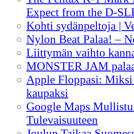
Expect from the D-S
Kohti sydänpeltoja | V
Nylon Beat Palaa! – Ne
Liittymän vaihto kanna
MONSTER JAM palaa
Apple Floppasi: Miksi 
kaupaksi
Google Maps Mullistu
Tulevaisuuteen
Joulun Taikaa Suomess