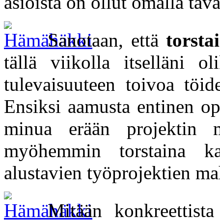
asioista on ollut omalla tav
Sanotaan, että
torsta
tällä viikolla itselläni o
tulevaisuuteen toivoa töid
Ensiksi aamusta entinen opi
minua erään projektin ma
myöhemmin torstaina kahd
alustavien työprojektien ma
Mitään konkreettista