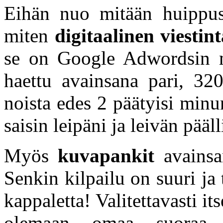
Eihän nuo mitään huippusi
miten
digitaalinen viestin
se on Google Adwordsin mu
haettu avainsana pari, 320
noista edes 2 päätyisi min
saisin leipäni ja leivän pääll
Myös
kuvapankit
avainsan
Senkin kilpailu on suuri j
kappaletta! Valitettavasti its
olemaan omaa suoraa 