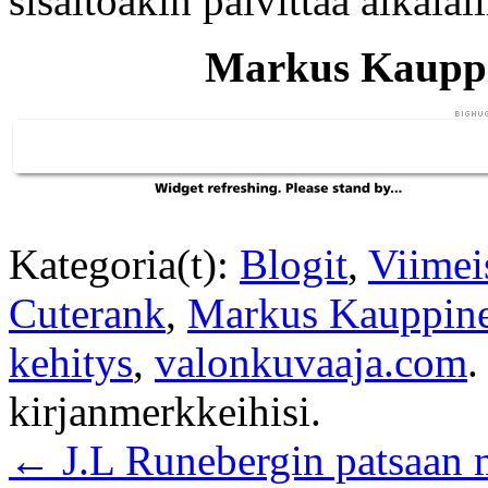
sisältöäkin päivittää aikalail
Markus Kauppi
Kategoria(t):
Blogit
,
Viimei
Cuterank
,
Markus Kauppin
kehitys
,
valonkuvaaja.com
.
kirjanmerkkeihisi.
←
J.L Runebergin patsaan 