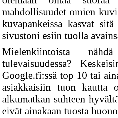
mahdollisuudet omien kuvie
kuvapankeissa kasvat sit
sivustoni esiin tuolla avains
Mielenkiintoista näh
tulevaisuudessa? Keskeis
Google.fi:ssä top 10 tai ai
asiakkaisiin tuon kautta o
alkumatkan suhteen hyvältä 
eivät ainakaan tuosta huono