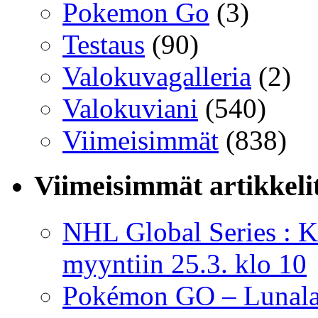
Pokemon Go
(3)
Testaus
(90)
Valokuvagalleria
(2)
Valokuviani
(540)
Viimeisimmät
(838)
Viimeisimmät artikkeli
NHL Global Series : K
myyntiin 25.3. klo 10
Pokémon GO – Lunal