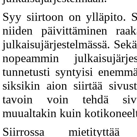
Syy siirtoon on ylläpito. 
niiden päivittäminen raa
julkaisujärjestelmässä. Sek
nopeammin julkaisujärje
tunnetusti syntyisi enemmä
siksikin aion siirtää sivus
tavoin voin tehdä sivus
muualtakin kuin kotikoneelt
Siirrossa mietityttää