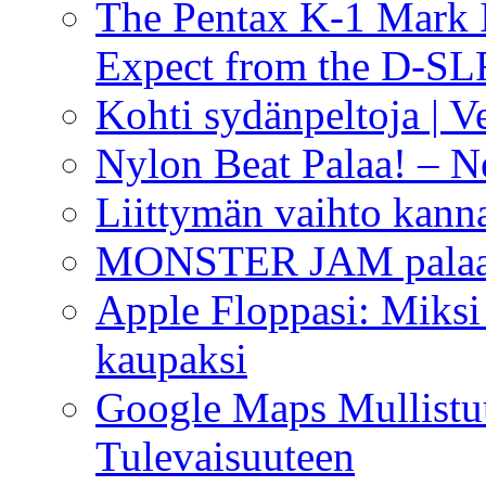
The Pentax K-1 Mark I
Expect from the D-S
Kohti sydänpeltoja | V
Nylon Beat Palaa! – Ne
Liittymän vaihto kanna
MONSTER JAM palaa
Apple Floppasi: Miksi 
kaupaksi
Google Maps Mullistu
Tulevaisuuteen