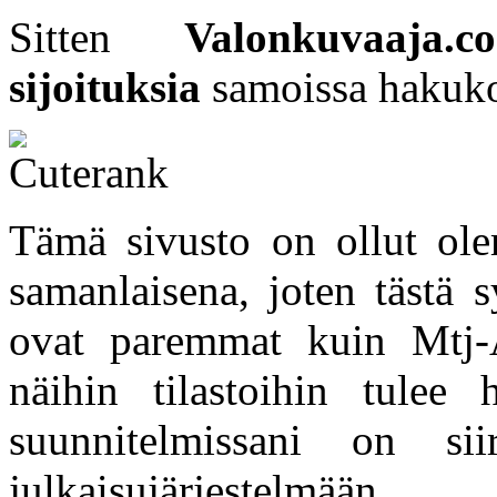
Sitten
Valonkuvaaja.
sijoituksia
samoissa hakuko
Tämä sivusto on ollut ole
samanlaisena, joten tästä 
ovat paremmat kuin Mtj-A
näihin tilastoihin tulee h
suunnitelmissani on si
julkaisujärjestelmään.