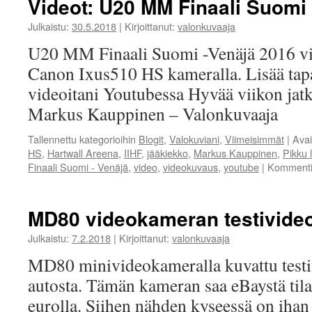
Videot: U20 MM Finaali Suomi
ve
ja
Julkaistu:
30.5.2018
|
Kirjoittanut:
valonkuvaaja
li
U20 MM Finaali Suomi -Venäjä 2016 vi
Canon Ixus510 HS kameralla. Lisää tap
videoitani Youtubessa Hyvää viikon jatko
Markus Kauppinen – Valonkuvaaja
Tallennettu kategorioihin
Blogit
,
Valokuviani
,
Viimeisimmät
|
Ava
HS
,
Hartwall Areena
,
IIHF
,
jääkiekko
,
Markus Kauppinen
,
Pikku l
Finaali Suomi - Venäjä
,
video
,
videokuvaus
,
youtube
|
Kommentit
MD80 videokameran testivide
Julkaistu:
7.2.2018
|
Kirjoittanut:
valonkuvaaja
MD80 minivideokameralla kuvattu testi
autosta. Tämän kameran saa eBaystä til
eurolla. Siihen nähden kyseessä on ihan