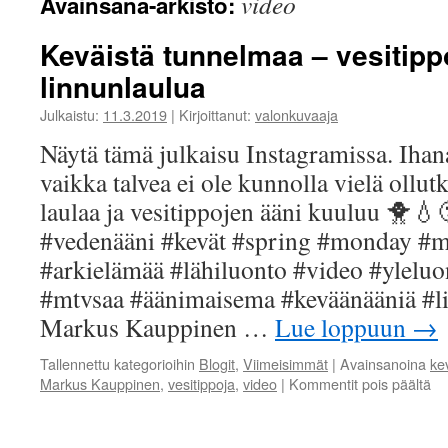
video
Avainsana-arkisto:
Keväistä tunnelmaa – vesitippo
linnunlaulua
Julkaistu:
11.3.2019
|
Kirjoittanut:
valonkuvaaja
Näytä tämä julkaisu Instagramissa. Iha
vaikka talvea ei ole kunnolla vielä ollut
laulaa ja vesitippojen ääni kuuluu 🐥💧
#vedenääni #kevät #spring #monday #m
#arkielämää #lähiluonto #video #ylelu
#mtvsaa #äänimaisema #keväänääniä #l
Markus Kauppinen …
Lue loppuun
→
Tallennettu kategorioihin
Blogit
,
Viimeisimmät
|
Avainsanoina
ke
art
Markus Kauppinen
,
vesitippoja
,
video
|
Kommentit pois päältä
Ke
tu
–