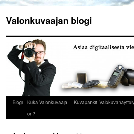
Siirry
sisältöön
Valonkuvaajan blogi
Blogi
Kuka Valonkuvaaja
Kuvapankit
Valokuvanäyttely
on?