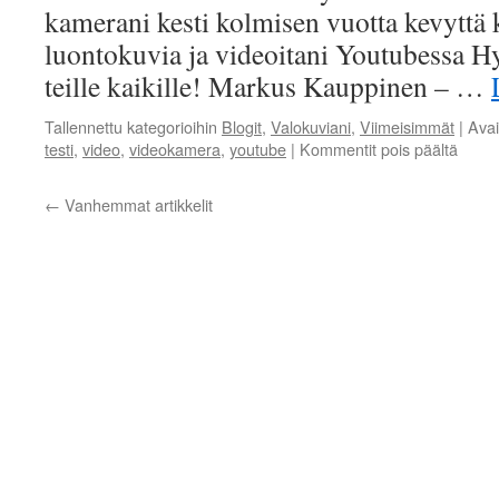
kamerani kesti kolmisen vuotta kevyttä 
luontokuvia ja videoitani Youtubessa H
teille kaikille! Markus Kauppinen – …
Tallennettu kategorioihin
Blogit
,
Valokuviani
,
Viimeisimmät
|
Ava
artikk
testi
,
video
,
videokamera
,
youtube
|
Kommentit pois päältä
MD80
video
←
Vanhemmat artikkelit
testiv