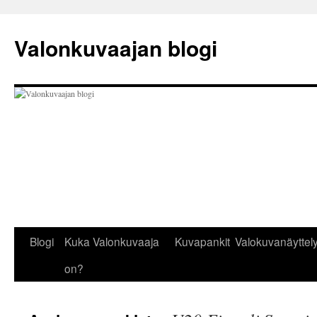
Siirry
sisältöön
Valonkuvaajan blogi
Blogi
Kuka Valonkuvaaja
Kuvapankit
Valokuvanäyttely
on?