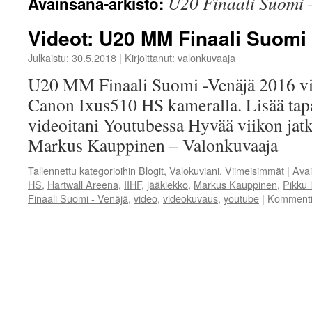
U20 Finaali Suomi 
Avainsana-arkisto:
Videot: U20 MM Finaali Suomi
Julkaistu:
30.5.2018
|
Kirjoittanut:
valonkuvaaja
U20 MM Finaali Suomi -Venäjä 2016 vi
Canon Ixus510 HS kameralla. Lisää tap
videoitani Youtubessa Hyvää viikon jatko
Markus Kauppinen – Valonkuvaaja
Tallennettu kategorioihin
Blogit
,
Valokuviani
,
Viimeisimmät
|
Ava
HS
,
Hartwall Areena
,
IIHF
,
jääkiekko
,
Markus Kauppinen
,
Pikku l
Finaali Suomi - Venäjä
,
video
,
videokuvaus
,
youtube
|
Kommentit