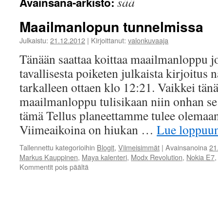
sää
Avainsana-arkisto:
Maailmanlopun tunnelmissa
Julkaistu:
21.12.2012
|
Kirjoittanut:
valonkuvaaja
Tänään saattaa koittaa maailmanloppu jo
tavallisesta poiketen julkaista kirjoitus 
tarkalleen ottaen klo 12:21. Vaikkei tänä
maailmanloppu tulisikaan niin onhan se 
tämä Tellus planeettamme tulee olemaa
Viimeaikoina on hiukan …
Lue loppuu
Tallennettu kategorioihin
Blogit
,
Viimeisimmät
|
Avainsanoina
21
Markus Kauppinen
,
Maya kalenteri
,
Modx Revolution
,
Nokia E7
artikkelissa
Kommentit pois päältä
Maailmanlopun
tunnelmissa