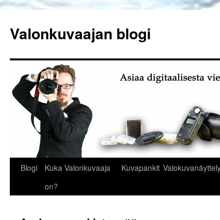
Siirry
sisältöön
Valonkuvaajan blogi
Blogi
Kuka Valonkuvaaja
Kuvapankit
Valokuvanäyttely
on?