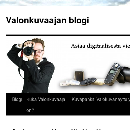
Siirry
sisältöön
Valonkuvaajan blogi
Blogi
Kuka Valonkuvaaja
Kuvapankit
Valokuvanäyttely
on?