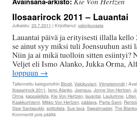
Kie Von Hertzen
Avainsana-arkisto:
Ilosaarirock 2011 – Lauantai
Julkaistu:
23.7.2011
|
Kirjoittanut:
valonkuvaaja
Lauantai päivä ja erityisesti illalla kell
se ainut syy miksi tuli Joensuuhun asti l
Niin ja ai mikä tuolloin sitten esiintyi? 
Veljet eli Ismo Alanko, Jukka Orma, A
loppuun
→
Tallennettu kategorioihin
Blogit
,
Valokuviani
,
Viimeisimmät
|
Ava
Ilosaarirock 2011
,
Ismo Alanko
,
Joensuu
,
Jonne Von Hertzen
,
J
Orma
,
kappalelista
,
Kie Von Hertzen
,
lauantai
,
Laulurinne
,
Liljan
Kaakkuriniemi
,
Mikko Von Hertzen
,
päälava
,
Parta-Sami
,
Rentol
Sipe Santapukki
,
soittolista
,
Sue-lava
,
Sweatmaster
,
The Blanko
artikkelissa
Kommentit pois päältä
Ilosaarirock
2011
–