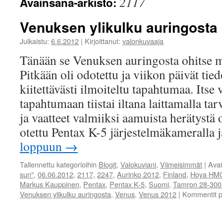
2117
Avainsana-arkisto:
Venuksen ylikulku auringosta
Julkaistu:
6.6.2012
|
Kirjoittanut:
valonkuvaaja
Tänään se Venuksen auringosta ohitse m
Pitkään oli odotettu ja viikon päivät tie
kiitettävästi ilmoiteltu tapahtumaa. Itse
tapahtumaan tiistai iltana laittamalla tar
ja vaatteet valmiiksi aamuista herätyst
otettu Pentax K-5 järjestelmäkamerall
loppuun
→
Tallennettu kategorioihin
Blogit
,
Valokuviani
,
Viimeisimmät
|
Ava
sun"
,
06.06.2012
,
2117
,
2247
,
Aurinko 2012
,
Finland
,
Hoya HM
Markus Kauppinen
,
Pentax
,
Pentax K-5
,
Suomi
,
Tamron 28-30
Venuksen ylikulku auringosta
,
Venus
,
Venus 2012
|
Kommentit p