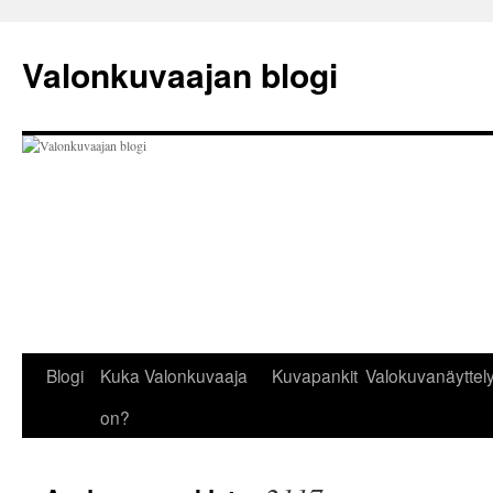
Siirry
sisältöön
Valonkuvaajan blogi
Blogi
Kuka Valonkuvaaja
Kuvapankit
Valokuvanäyttely
on?