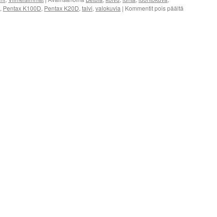
artikkelissa
,
Pentax K100D
,
Pentax K20D
,
talvi
,
valokuvia
|
Kommentit pois päältä
Valokuvia
koivuista
talvisissa
olosuhteissa