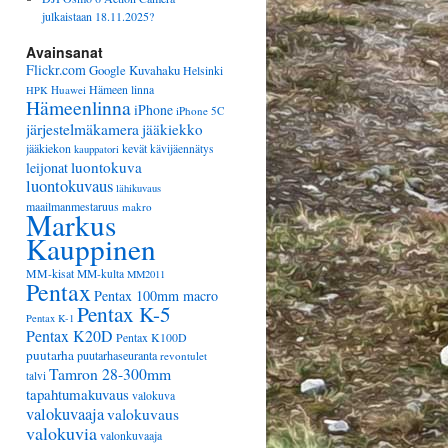
julkaistaan 18.11.2025?
Avainsanat
Flickr.com
Google Kuvahaku
Helsinki
Huawei
Hämeen linna
HPK
Hämeenlinna
iPhone
iPhone 5C
järjestelmäkamera
jääkiekko
jääkiekon
kevät
kävijäennätys
kauppatori
luontokuva
leijonat
luontokuvaus
lähikuvaus
maailmanmestaruus
makro
Markus
Kauppinen
MM-kisat
MM-kulta
MM2011
Pentax
Pentax 100mm macro
Pentax K-5
Pentax K-1
Pentax K20D
Pentax K100D
puutarha
puutarhaseuranta
revontulet
Tamron 28-300mm
talvi
tapahtumakuvaus
valokuva
valokuvaaja
valokuvaus
valokuvia
valonkuvaaja