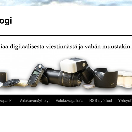
ogi
vapankit
Valokuvanäyttelyt
Valokuvagalleria
RSS-syötteet
Yhteyst