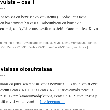
vuista – osa 1
aaja
pääosissa on keväiset koivut (Betula). Tiedän, että tämä
itsen kääntämistä haavassa. Tarkoitukseni on kuitenkin
oa siitä, että kyllä se uusi kevät taas sieltä aikanaan tulee. Kuvat
ni
,
Viimeisimmät
|
Avainsanoina
Betula
,
kevät
,
koivu
,
Markus Kauppinen
,
 K-5
,
Pentax K100D
,
Pentax K20D
,
Tamron 28-300mm
,
valokuvia
|
lvisissa olosuhteissa
aaja
nniaksi julkaisen talvisia kuvia koivuista. Julkaisun kuvat ovat
 otettu Pentax K100D ja Pentax K20D järjestelmäkameroilla.
xin 10-17mm kalansilmäobjektiivia, Pentaxin 16-50mm linssiä ja
sää talvisi valokuviani …
Lue loppuun
→
ni
,
Viimeisimmät
|
Avainsanoina
Betula
,
koivu
,
lunta
,
luontokuva
,