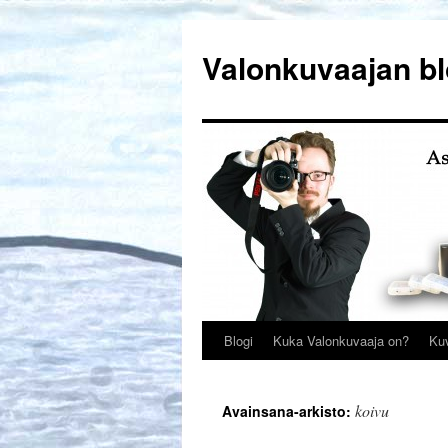
Siirry
sisältöön
Valonkuvaajan bl
Blogi
Kuka Valonkuvaaja on?
Ku
koivu
Avainsana-arkisto: