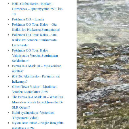
NHL Global Series : Kraken –
Hurricanes – liput myyntiin 25.3. klo
10
Pokémon GO – Lunala
Pokémon GO Tour: Kalos – Ota
Kaikki Irti Huikeasta Sunnuntaista!
Pokémon GO Tour: Kalos – Ota
Kaikki Irti Vuoden Suurimmasta
Lauantaista!
Pokémon GO Tour: Kalos –
Valmistaudu Vuoden Suurimpaan
Seikkailuun!
Pentax K-1 Mark III – Mitä voidaan
odottaa?
iOS 26: Akunkesto – Parannus vai
heikennys?
Ghost Town Visitor – Maailman
Vuoden Luontokuva 2025
The Pentax K-1 Mark III – What Can
Mirrorless Rivals Expect from the D-
SLR Queen?
Kohti sydänpeltoja | Vesterinen
Yhtyeineen (video)
Nylon Beat Palaa! – Neljän illan juhla
jäähallissa 2026