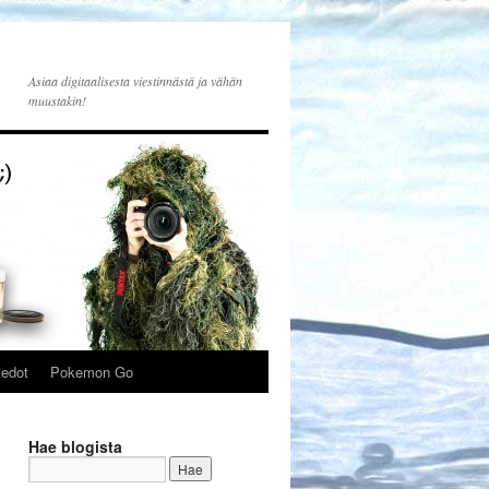
Asiaa digitaalisesta viestinnästä ja vähän
muustakin!
iedot
Pokemon Go
Hae blogista