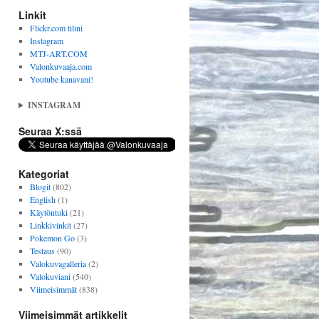
Linkit
Flickr.com tilini
Instagram
MTJ-ART.COM
Valonkuvaaja.com
Youtube kanavani!
INSTAGRAM
Seuraa X:ssä
Kategoriat
Blogit
(802)
English
(1)
Käytöntuki
(21)
Linkkivinkit
(27)
Pokemon Go
(3)
Testaus
(90)
Valokuvagalleria
(2)
Valokuviani
(540)
Viimeisimmät
(838)
Viimeisimmät artikkelit