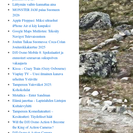
Liittymän vaihto kannattaa aina
MONSTER JAM palaa Suomeen
2026
Apple Floppasi: Miksi ultraohut
iPhone Air ei käy kaupaksi
Google Maps Mullistuu: Tekoäly
Navigoi Tulevaisuuteen
Joulun Taikaa Suomessa: Coca-Colan
Joulurekkakiertue 2025
DJI Osmo Mobile 8: Spekulaatiot ja
ennusteet seuraavan sukupolven
vakaajasta
Kissa – Crazy Train (Ozzy Osbourne)
Viaplay TV – Uusi ilmainen kanava
urheilun Ystäville
Tampereen Valoviikot 2025:
Kohokohdat
Metallica – Enter Sandman
Elämä janottaa – Lapinlahden Lintujen
Kultalevyhitti
Tampereen Komediateatteri –
Kesäteatteri: Täydelliset häät
Will the DJI Osmo Action 6 Become
the King of Action Cameras?
DJI Osmo 6 Action Camera