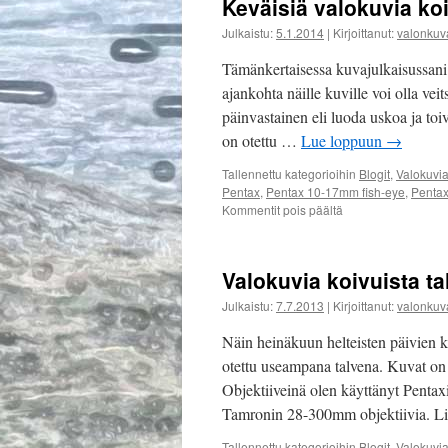
Keväisiä valokuvia koi
Julkaistu:
5.1.2014
|
Kirjoittanut:
valonkuv
Tämänkertaisessa kuvajulkaisussani 
ajankohta näille kuville voi olla ve
päinvastainen eli luoda uskoa ja toiv
on otettu …
Lue loppuun
→
Tallennettu kategorioihin
Blogit
,
Valokuvia
Pentax
,
Pentax 10-17mm fish-eye
,
Pentax
artikkelissa
Kommentit pois päältä
Keväisiä
valokuvia
koivuista
Valokuvia koivuista ta
–
osa
Julkaistu:
7.7.2013
|
Kirjoittanut:
valonkuv
1
Näin heinäkuun helteisten päivien ku
otettu useampana talvena. Kuvat on
Objektiiveinä olen käyttänyt Penta
Tamronin 28-300mm objektiivia. Li
Tallennettu kategorioihin
Blogit
,
Valokuvia