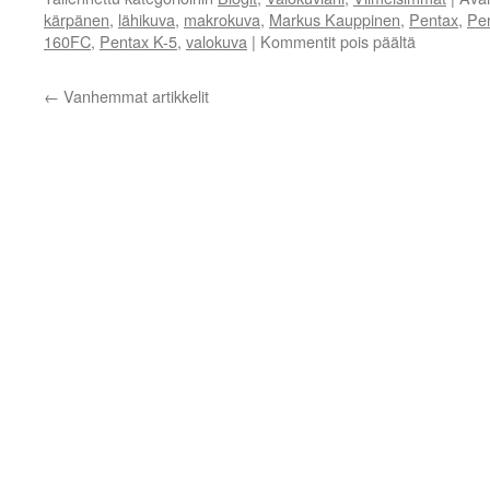
kärpänen
,
lähikuva
,
makrokuva
,
Markus Kauppinen
,
Pentax
,
Pe
artikkeliss
160FC
,
Pentax K-5
,
valokuva
|
Kommentit pois päältä
Viidestoist
Flickr
←
Vanhemmat artikkelit
Explore
kuva:
lähikuva
kärpäsest