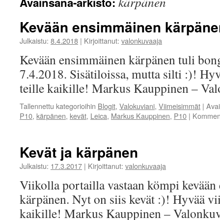
kärpänen
Avainsana-arkisto:
Kevään ensimmäinen kärpänen
Julkaistu:
8.4.2018
|
Kirjoittanut:
valonkuvaaja
Kevään ensimmäinen kärpänen tuli bong
7.4.2018. Sisätiloissa, mutta silti :)! H
teille kaikille! Markus Kauppinen – Va
Tallennettu kategorioihin
Blogit
,
Valokuviani
,
Viimeisimmät
|
Ava
P10
,
kärpänen
,
kevät
,
Leica
,
Markus Kauppinen
,
P10
|
Kommenti
Kevät ja kärpänen
Julkaistu:
17.3.2017
|
Kirjoittanut:
valonkuvaaja
Viikolla portailla vastaan kömpi kevää
kärpänen. Nyt on siis kevät :)! Hyvää vi
kaikille! Markus Kauppinen – Valonkuv