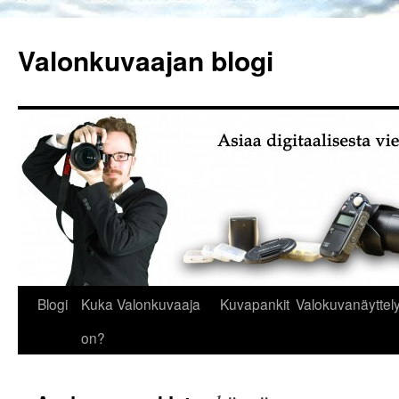
Siirry
sisältöön
Valonkuvaajan blogi
Blogi
Kuka Valonkuvaaja
Kuvapankit
Valokuvanäyttely
on?