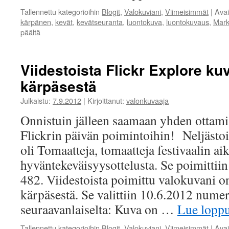
Tallennettu kategorioihin
Blogit
,
Valokuviani
,
Viimeisimmät
|
Ava
kärpänen
,
kevät
,
kevätseuranta
,
luontokuva
,
luontokuvaus
,
Mark
artikkelissa
päältä
Kevät
ja
kärpänen
Viidestoista Flickr Explore ku
kärpäsestä
Julkaistu:
7.9.2012
|
Kirjoittanut:
valonkuvaaja
Onnistuin jälleen saamaan yhden ottami
Flickrin päivän poimintoihin! Neljästoi
oli Tomaatteja, tomaatteja festivaalin ai
hyväntekeväisyysottelusta. Se poimittii
482. Viidestoista poimittu valokuvani 
kärpäsestä. Se valittiin 10.6.2012 nume
seuraavanlaiselta: Kuva on …
Lue lopp
Tallennettu kategorioihin
Blogit
,
Valokuviani
,
Viimeisimmät
|
Ava