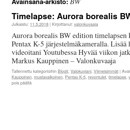
BW
Avainsana-arkisto:
Timelapse: Aurora borealis BW
Julkaistu:
11.5.2018
|
Kirjoittanut:
valonkuvaaja
Aurora borealis BW edition timelapsen 
Pentax K-5 järjestelmäkameralla. Lisää 
videoitani Youtubessa Hyvää viikon jatko
Markus Kauppinen – Valonkuvaaja
Tallennettu kategorioihin
Blogit
,
Valokuviani
,
Viimeisimmät
|
Ava
Kauppinen
,
mustavalkoinen
,
Pentax K-5
,
revontulet
,
timelapse
,
artikkelissa
pois päältä
Timelapse:
Aurora
borealis
BW
edition