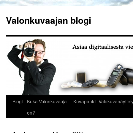
Siirry
sisältöön
Valonkuvaajan blogi
Blogi
Kuka Valonkuvaaja
Kuvapankit
Valokuvanäyttely
on?