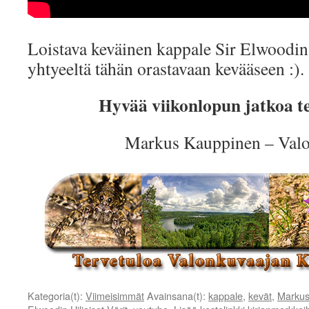
Loistava keväinen kappale Sir Elwoodin 
yhtyeeltä tähän orastavaan kevääseen :).
Hyvää viikonlopun jatkoa tei
Markus Kauppinen – Valo
Kategoria(t):
Viimeisimmät
Avainsana(t):
kappale
,
kevät
,
Markus