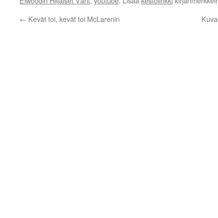
Elwoodin Hiljaiset Värit
,
youtube
. Lisää
kestolinkki
kirjanmerkkeih
←
Kevät toi, kevät toi McLarenin
Kuvae