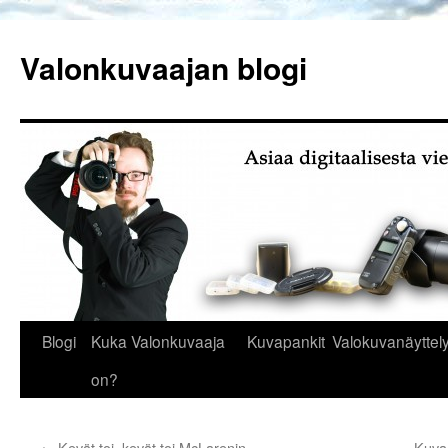
Siirry
sisältöön
Valonkuvaajan blogi
Blogi
Kuka Valonkuvaaja
Kuvapankit
Valokuvanäyttely
on?
←
Kevät toi, kevät toi McLarenin
Kuvae