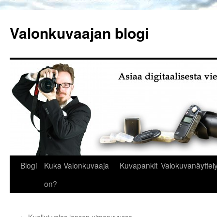
Siirry
sisältöön
Valonkuvaajan blogi
Blogi
Kuka Valonkuvaaja
Kuvapankit
Valokuvanäyttely
on?
←
Kuollut valas lapsen uimapuvussa