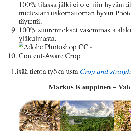
100% tilassa jälki ei ole niin hyvännä
mielestäni uskomattoman hyvin Photo
täytettä.
100% suurennokset vasemmasta alakul
yläkulmasta.
Lisää tietoa työkalusta
Crop and straigh
Markus Kauppinen – Val