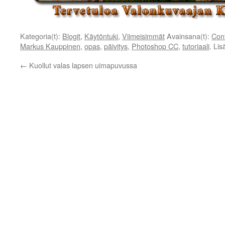
Kategoria(t):
Blogit
,
Käytöntuki
,
Viimeisimmät
Avainsana(t):
Con
Markus Kauppinen
,
opas
,
päivitys
,
Photoshop CC
,
tutoriaali
. Li
←
Kuollut valas lapsen uimapuvussa