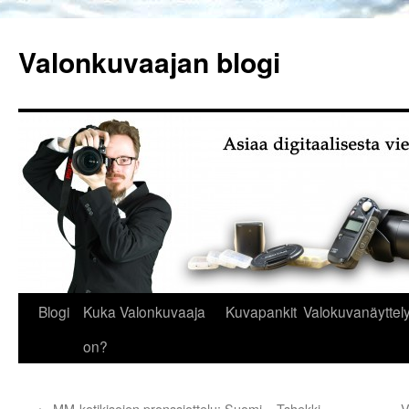
Siirry
sisältöön
Valonkuvaajan blogi
Blogi
Kuka Valonkuvaaja
Kuvapankit
Valokuvanäyttely
on?
←
MM-kotikisojen pronssiottelu: Suomi – Tshekki
V