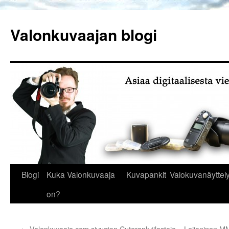
Siirry
sisältöön
Valonkuvaajan blogi
Blogi
Kuka Valonkuvaaja
Kuvapankit
Valokuvanäyttely
on?
←
Valonkuvaaja.com sivuston Cuterank tilastoja
Leijoninen MM