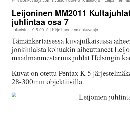
Leijoninen MM2011 Kultajuhlat
juhlintaa osa 7
Julkaistu:
19.5.2012
|
Kirjoittanut:
valonkuvaaja
Tämänkertaisessa kuvajulkaisussa aihe
jonkinlaista kohuakin aiheuttaneet Leij
maailmanmestaruus juhlat Helsingin kau
Kuvat on otettu Pentax K-5 järjestelmä
28-300mm objektiivilla.