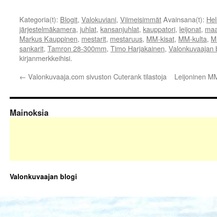
Kategoria(t):
Blogit
,
Valokuviani
,
Viimeisimmät
Avainsana(t):
Hel
järjestelmäkamera
,
juhlat
,
kansanjuhlat
,
kauppatori
,
leijonat
,
maa
Markus Kauppinen
,
mestarit
,
mestaruus
,
MM-kisat
,
MM-kulta
,
M
sankarit
,
Tamron 28-300mm
,
Timo Harjakainen
,
Valonkuvaajan 
kirjanmerkkeihisi.
←
Valonkuvaaja.com sivuston Cuterank tilastoja
Leijoninen MM
Mainoksia
Valonkuvaajan blogi