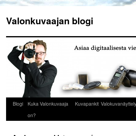
Siirry
sisältöön
Valonkuvaajan blogi
Blogi
Kuka Valonkuvaaja
Kuvapankit
Valokuvanäyttely
on?