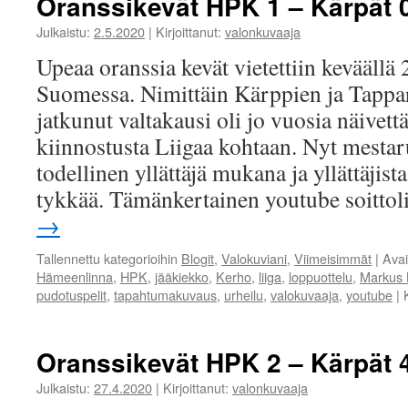
Oranssikevät HPK 1 – Kärpät 0
Julkaistu:
2.5.2020
|
Kirjoittanut:
valonkuvaaja
Upeaa oranssia kevät vietettiin keväällä
Suomessa. Nimittäin Kärppien ja Tappar
jatkunut valtakausi oli jo vuosia näivet
kiinnostusta Liigaa kohtaan. Nyt mestaru
todellinen yllättäjä mukana ja yllättäjist
tykkää. Tämänkertainen youtube soitto
→
Tallennettu kategorioihin
Blogit
,
Valokuviani
,
Viimeisimmät
|
Ava
Hämeenlinna
,
HPK
,
jääkiekko
,
Kerho
,
liiga
,
loppuottelu
,
Markus 
pudotuspelit
,
tapahtumakuvaus
,
urheilu
,
valokuvaaja
,
youtube
|
Oranssikevät HPK 2 – Kärpät 
Julkaistu:
27.4.2020
|
Kirjoittanut:
valonkuvaaja