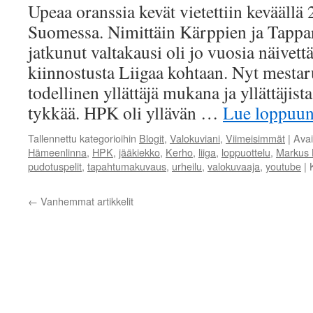
Upeaa oranssia kevät vietettiin keväällä
Suomessa. Nimittäin Kärppien ja Tappar
jatkunut valtakausi oli jo vuosia näivet
kiinnostusta Liigaa kohtaan. Nyt mestaru
todellinen yllättäjä mukana ja yllättäjist
tykkää. HPK oli yllävän …
Lue loppuu
Tallennettu kategorioihin
Blogit
,
Valokuviani
,
Viimeisimmät
|
Ava
Hämeenlinna
,
HPK
,
jääkiekko
,
Kerho
,
liiga
,
loppuottelu
,
Markus 
pudotuspelit
,
tapahtumakuvaus
,
urheilu
,
valokuvaaja
,
youtube
|
←
Vanhemmat artikkelit