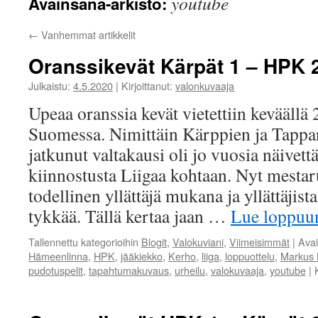
youtube
Avainsana-arkisto:
←
Vanhemmat artikkelit
Oranssikevät Kärpät 1 – HPK 2
Julkaistu:
4.5.2020
|
Kirjoittanut:
valonkuvaaja
Upeaa oranssia kevät vietettiin keväällä
Suomessa. Nimittäin Kärppien ja Tappar
jatkunut valtakausi oli jo vuosia näivet
kiinnostusta Liigaa kohtaan. Nyt mestaru
todellinen yllättäjä mukana ja yllättäjist
tykkää. Tällä kertaa jaan …
Lue loppu
Tallennettu kategorioihin
Blogit
,
Valokuviani
,
Viimeisimmät
|
Ava
Hämeenlinna
,
HPK
,
jääkiekko
,
Kerho
,
liiga
,
loppuottelu
,
Markus 
pudotuspelit
,
tapahtumakuvaus
,
urheilu
,
valokuvaaja
,
youtube
|