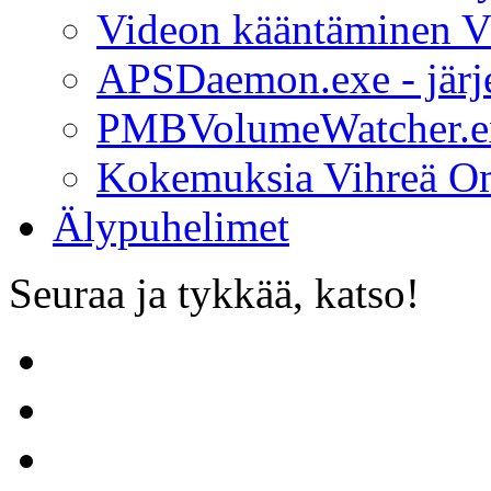
Videon kääntäminen V
APSDaemon.exe - järj
PMBVolumeWatcher.exe
Kokemuksia Vihreä O
Älypuhelimet
Seuraa ja tykkää, katso!