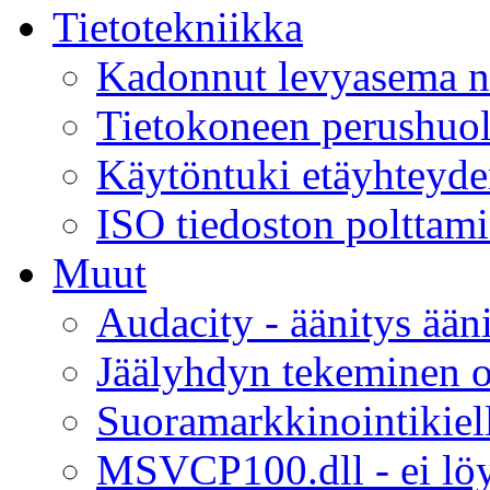
Tietotekniikka
Kadonnut levyasema n
Tietokoneen perushuolt
Käytöntuki etäyhteyde
ISO tiedoston poltta
Muut
Audacity - äänitys ääni
Jäälyhdyn tekeminen 
Suoramarkkinointikiel
MSVCP100.dll - ei lö