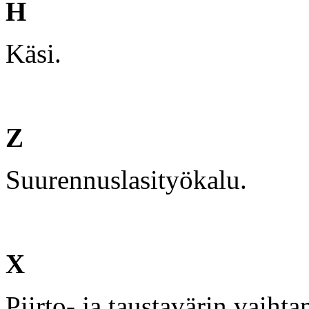
H
Käsi.
Z
Suurennuslasityökalu.
X
Piirto- ja taustavärin vaiht