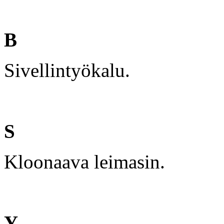
B
Sivellintyökalu.
S
Kloonaava leimasin.
Y