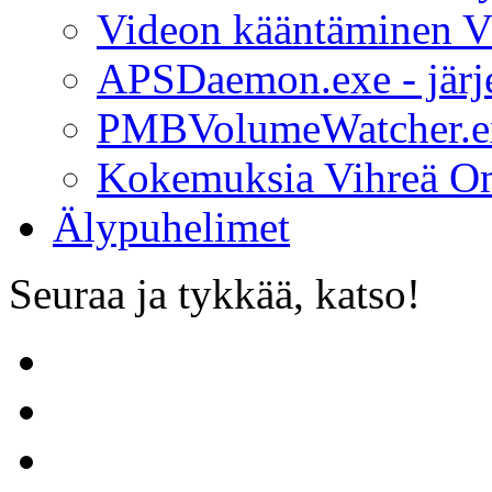
Videon kääntäminen V
APSDaemon.exe - järj
PMBVolumeWatcher.exe
Kokemuksia Vihreä O
Älypuhelimet
Seuraa ja tykkää, katso!